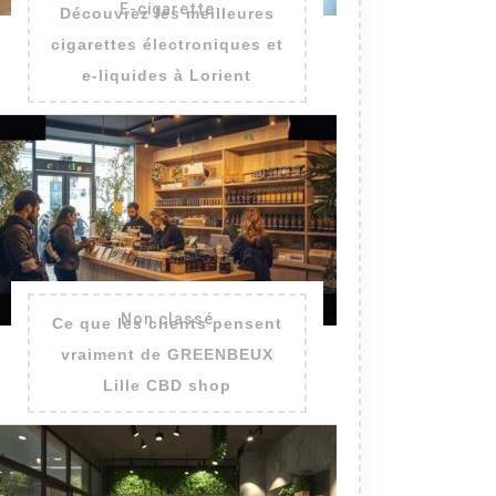
E-cigarette
Découvrez les meilleures
cigarettes électroniques et
e-liquides à Lorient
Non classé
Ce que les clients pensent
vraiment de GREENBEUX
Lille CBD shop