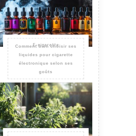
E-cigarette
Comment bien choisir ses
liquides pour cigarette
électronique selon ses
goûts