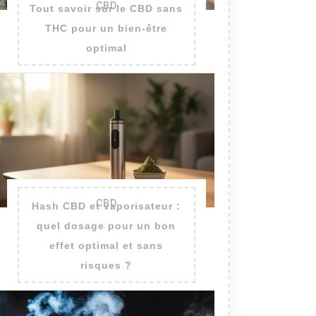
CBD
Tout savoir sur le CBD sans
THC pour un bien-être
optimal
CBD
Hash CBD et vaporisateur :
quel dosage pour un bon
effet optimal et sans
risques ?