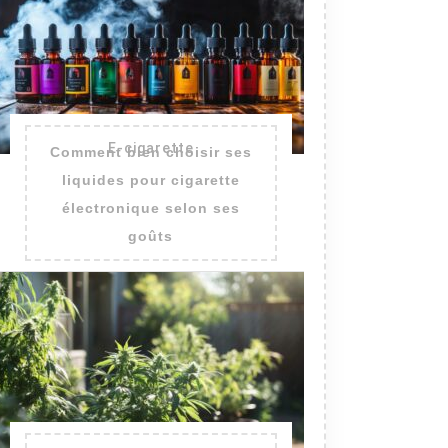
E-cigarette
Comment bien choisir ses
liquides pour cigarette
électronique selon ses
goûts