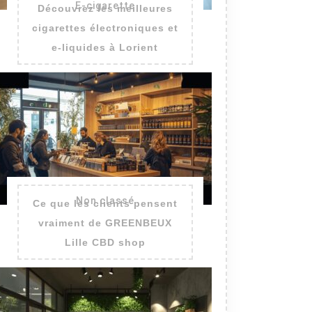
E-cigarette
Découvrez les meilleures
cigarettes électroniques et
e-liquides à Lorient
Non classé
Ce que les clients pensent
vraiment de GREENBEUX
Lille CBD shop