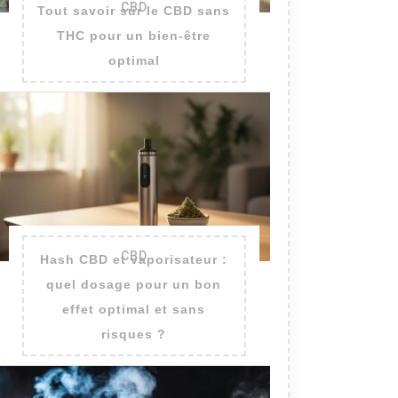
CBD
Tout savoir sur le CBD sans
THC pour un bien-être
optimal
CBD
Hash CBD et vaporisateur :
quel dosage pour un bon
effet optimal et sans
risques ?