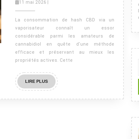
CBD
11
11 mai 2026
|
mai
et
2026
vaporisateur
La consommation de hash CBD via un
:
vaporisateur connaît un essor
considérable parmi les amateurs de
quel
cannabidiol en quête d'une méthode
dosage
efficace et préservant au mieux les
pour
propriétés actives. Cette
un
bon
LIRE
LIRE PLUS
effet
PLUS
optimal
et
sans
risques
?