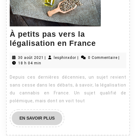
À petits pas vers la
À
légalisation en France
petits
30
lesphinxdor
30 août 2021
|
lesphinxdor
|
0 Commentaire
|
pas
août
18 h 04 min
vers
2021
Depuis ces dernières décennies, un sujet revient
la
sans cesse dans les débats, à savoir, la légalisation
légalisati
du cannabis en France. Un sujet qualifié de
en
polémique, mais dont on voit tout
France
EN
EN SAVOIR PLUS
SAVOIR
PLUS