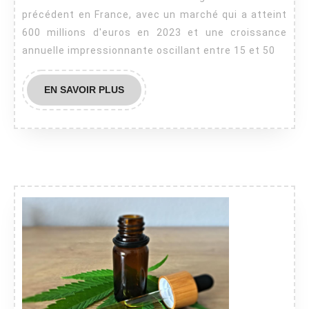
CBD
précédent en France, avec un marché qui a atteint
sans
600 millions d'euros en 2023 et une croissance
THC
annuelle impressionnante oscillant entre 15 et 50
pour
un
EN
EN SAVOIR PLUS
bien-
SAVOIR
PLUS
être
optimal