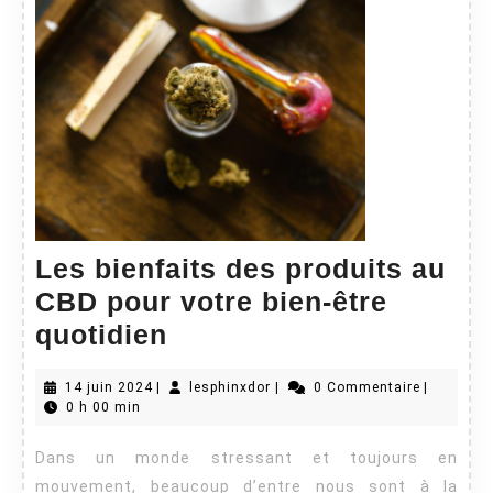
Les bienfaits des produits au
CBD pour votre bien-être
Les
quotidien
bienfaits
14
lesphinxdor
14 juin 2024
|
lesphinxdor
|
0 Commentaire
|
des
juin
0 h 00 min
produits
2024
Dans un monde stressant et toujours en
au
mouvement, beaucoup d’entre nous sont à la