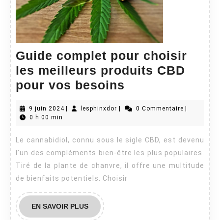
Guide complet pour choisir
les meilleurs produits CBD
Guide
pour vos besoins
complet
9
lesphinxdor
9 juin 2024
|
lesphinxdor
|
0 Commentaire
|
pour
juin
0 h 00 min
choisir
2024
Le cannabidiol, connu sous le sigle CBD, est devenu
les
l’un des compléments bien-être les plus populaires.
meilleurs
Tiré de la plante de chanvre, il offre une multitude
produits
de bienfaits potentiels. Choisir
CBD
pour
EN
EN SAVOIR PLUS
vos
SAVOIR