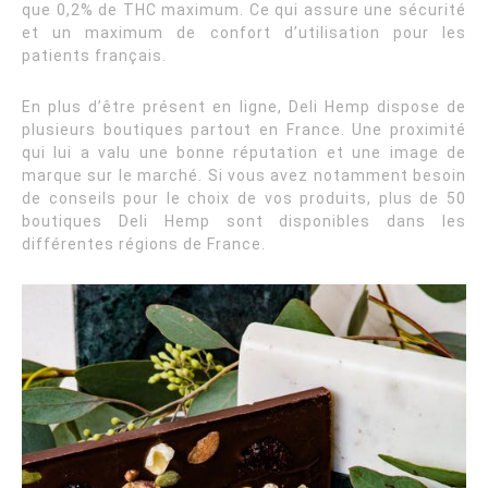
que 0,2% de THC maximum. Ce qui assure une sécurité
et un maximum de confort d’utilisation pour les
patients français.
En plus d’être présent en ligne, Deli Hemp dispose de
plusieurs boutiques partout en France. Une proximité
qui lui a valu une bonne réputation et une image de
marque sur le marché. Si vous avez notamment besoin
de conseils pour le choix de vos produits, plus de 50
boutiques Deli Hemp sont disponibles dans les
différentes régions de France.