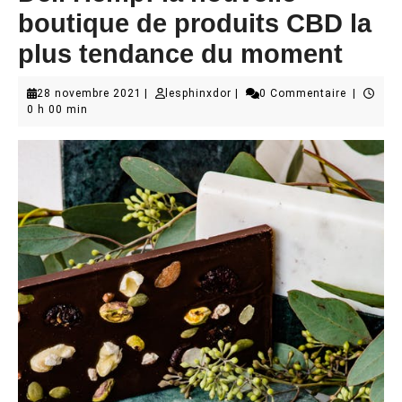
boutique de produits CBD la
plus tendance du moment
28
lesphinxdor
28 novembre 2021
|
lesphinxdor
|
0 Commentaire
|
novembre
0 h 00 min
2021