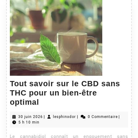
Tout savoir sur le CBD sans
THC pour un bien-être
Tout
optimal
savoir
30
lesphinxdor
30 juin 2026
|
lesphinxdor
|
0 Commentaire
|
sur
juin
5 h 10 min
le
2026
Le cannabidiol connaît un engouement sans