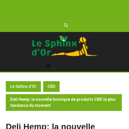
Skip
to
content
Open
Button
Le Sphinx d'Or
CBD
Deli Hemp: la nouvelle boutique de produits CBD la plus
tendance du moment
Deli Hemp: la nouvelle