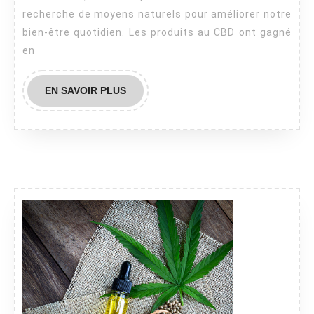
CBD
recherche de moyens naturels pour améliorer notre
pour
bien-être quotidien. Les produits au CBD ont gagné
votre
en
bien-
être
EN
EN SAVOIR PLUS
quotidien
SAVOIR
PLUS