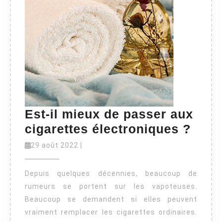
Est-il mieux de passer aux
Est-
cigarettes électroniques ?
il
29
29 août 2022
|
août
mieu
2022
de
Depuis quelques décennies, beaucoup de
pass
rumeurs se portent sur les vapoteuses.
Beaucoup se demandent si elles peuvent
aux
vraiment remplacer les cigarettes ordinaires.
cigar